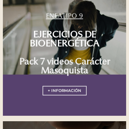
ENEATIPO 9
EJERCICIOS DE
BIOENERGÉTICA
Pack 7 videos Carácter
Masoquista
+ INFORMACIÓN