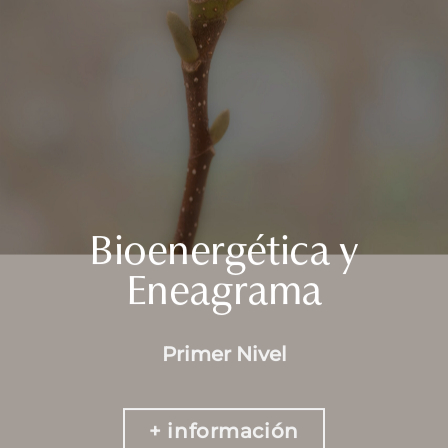
Bioenergética y
Eneagrama
Primer Nivel
+ información